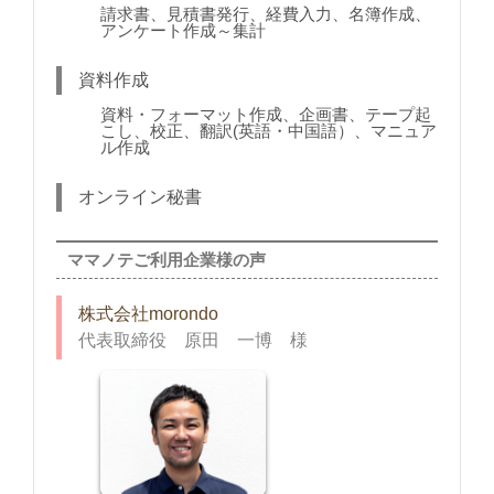
請求書、見積書発行、経費入力、名簿作成、
アンケート作成～集計
資料作成
資料・フォーマット作成、企画書、テープ起
こし、校正、翻訳(英語・中国語）、マニュア
ル作成
オンライン秘書
ママノテご利用企業様の声
株式会社morondo
代表取締役 原田 一博 様